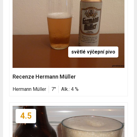
světlé výčepní pivo
Recenze Hermann Müller
Hermann Müller
7°
Alk.: 4 %
4.5