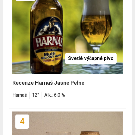
Svetlé výčapné pivo
Recenze Harnaś Jasne Pełne
Harnaś
12°
Alk.: 6,0 %
4