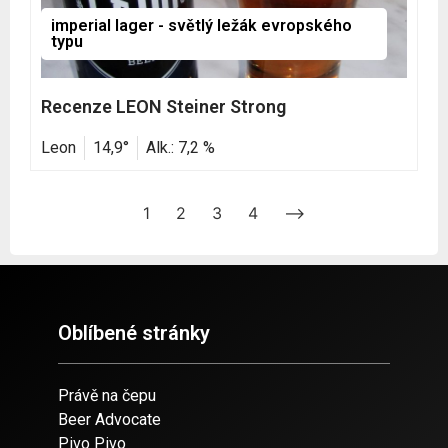
imperial lager - světlý ležák evropského
typu
Recenze LEON Steiner Strong
Leon
14,9°
Alk.: 7,2 %
1
2
3
4
-->
Oblíbené stránky
Právě na čepu
Beer Advocate
Pivo Pivo