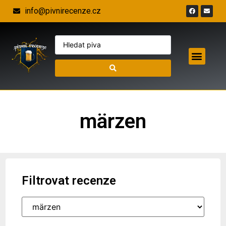
info@pivnirecenze.cz
märzen
Filtrovat recenze