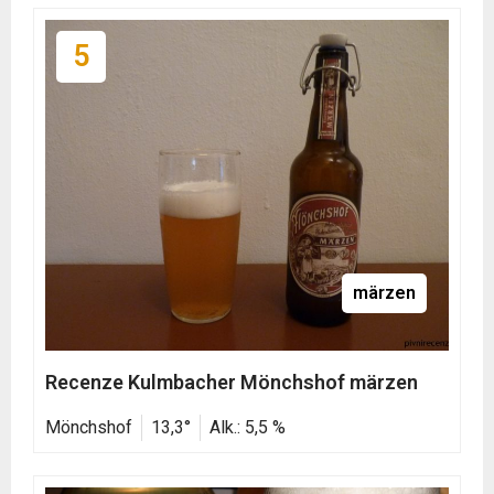
5
märzen
Recenze Kulmbacher Mönchshof märzen
Mönchshof
13,3°
Alk.: 5,5 %