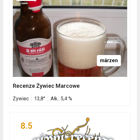
märzen
Recenze Żywiec Marcowe
Żywiec
13,8°
Alk.: 5,4 %
8.5