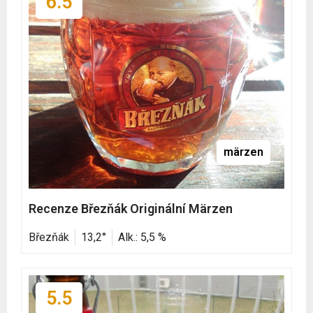
6.5
märzen
Recenze Březňák Originální Märzen
Březňák
13,2°
Alk.: 5,5 %
5.5