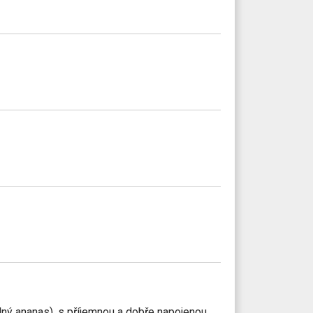
elný ananas), s příjemnou a dobře napojenou