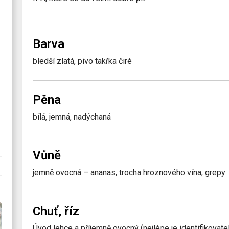
Barva
bledší zlatá, pivo takřka čiré
Pěna
bílá, jemná, nadýchaná
Vůně
jemně ovocná – ananas, trocha hroznového vína, grepy
Chuť, říz
Úvod lehce a příjemně ovocný (nejlépe je identifikovat