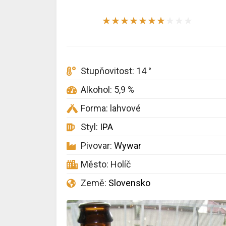
★
★
★
★
★
★
★
★
★
★
Stupňovitost: 14 °
Alkohol: 5,9 %
Forma: lahvové
Styl:
IPA
Pivovar:
Wywar
Město: Holíč
Země:
Slovensko