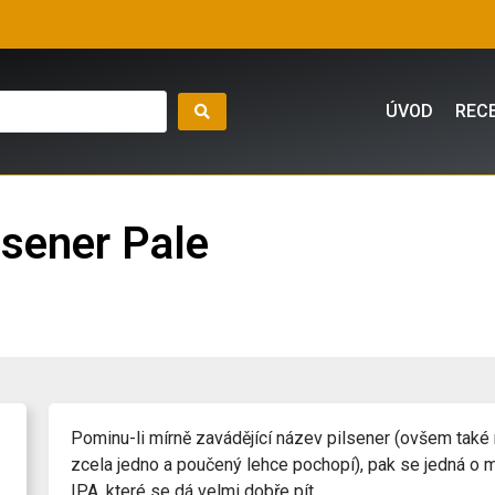
ÚVOD
REC
sener Pale
Pominu-li mírně zavádějící název pilsener (ovšem také
zcela jedno a poučený lehce pochopí), pak se jedná o 
IPA, které se dá velmi dobře pít.