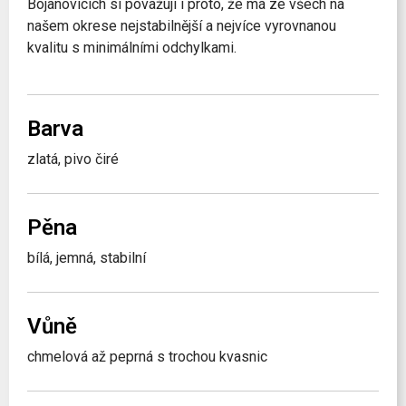
Bojanovicích si považuji i proto, že má ze všech na
našem okrese nejstabilnější a nejvíce vyrovnanou
kvalitu s minimálními odchylkami.
Barva
zlatá, pivo čiré
Pěna
bílá, jemná, stabilní
Vůně
chmelová až peprná s trochou kvasnic