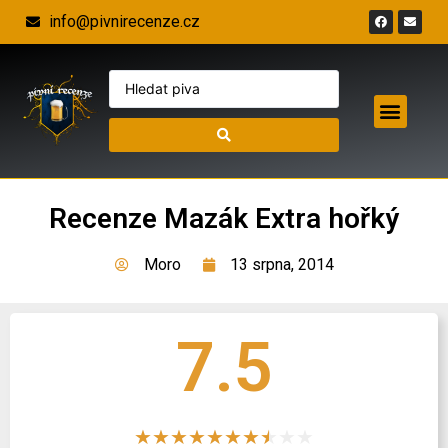
info@pivnirecenze.cz
Recenze Mazák Extra hořký
Moro
13 srpna, 2014
7.5
★
★
★
★
★
★
★
★
★
★