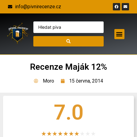
info@pivnirecenze.cz
Recenze Maják 12%
Moro
15 června, 2014
7.0
★
★
★
★
★
★
★
★
★
★