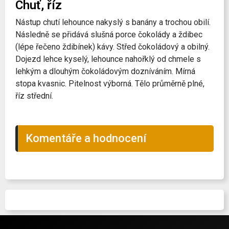
Chuť, říz
Nástup chutí lehounce nakyslý s banány a trochou obilí.
Následně se přidává slušná porce čokolády a ždibec
(lépe řečeno ždibínek) kávy. Střed čokoládový a obilný.
Dojezd lehce kyselý, lehounce nahořklý od chmele s
lehkým a dlouhým čokoládovým dozníváním. Mírná
stopa kvasnic. Pitelnost výborná. Tělo průměrně plné,
říz střední.
Komentáře a hodnocení