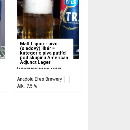
Malt Liquor - pivní
(sladový) likér =
kategorie piva patřící
pod skupinu American
Adjunct Lager
Recenze Efes Xtra
Anadolu Efes Brewery
Alk.: 7,5 %