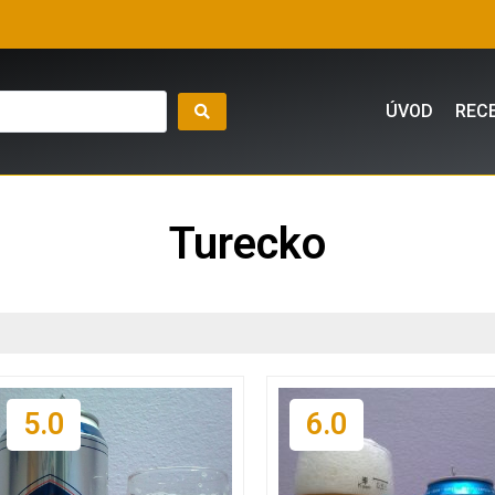
ÚVOD
REC
Turecko
5.0
6.0