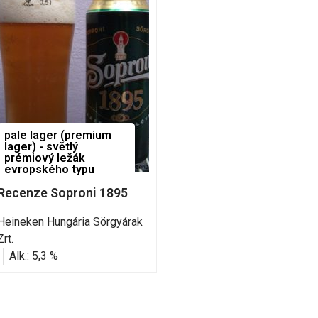
pale lager (premium
lager) - světlý
prémiový ležák
evropského typu
Recenze Soproni 1895
Heineken Hungária Sörgyárak
Zrt.
Alk.: 5,3 %