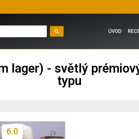
ÚVOD
REC
m lager) - světlý prémio
typu
6.0