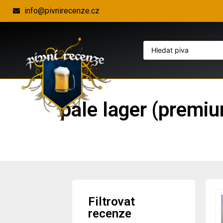
info@pivnirecenze.cz
pale lager (premiu
Filtrovat
recenze