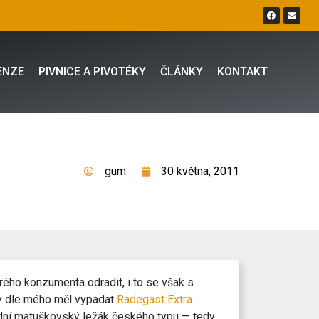
ENZE
PIVNICE A PIVOTÉKY
ČLÁNKY
KONTAKT
gum
30 května, 2011
rého konzumenta odradit, i to se však s
by dle mého měl vypadat
Radegast Extra
ardní matuškovský ležák českého typu — tedy