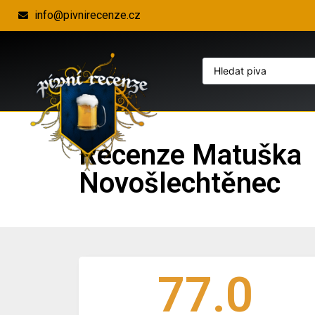
info@pivnirecenze.cz
Recenze Matuška
Novošlechtěnec
77.0