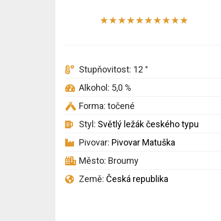
★
★
★
★
★
★
★
★
★
★
Stupňovitost: 12 °
Alkohol: 5,0 %
Forma: točené
Styl:
Světlý ležák českého typu
Pivovar:
Pivovar Matuška
Město: Broumy
Země:
Česká republika