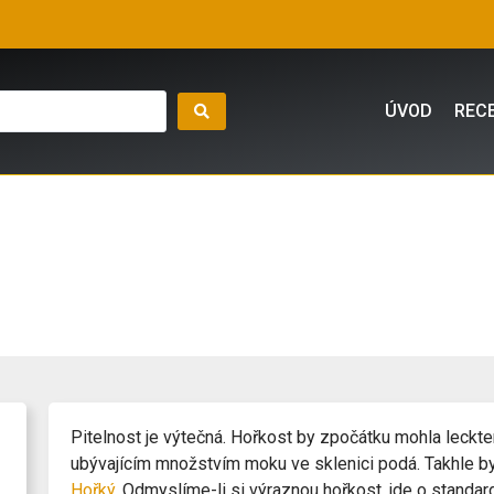
ÚVOD
REC
Pitelnost je výtečná. Hořkost by zpočátku mohla leckte
ubývajícím množstvím moku ve sklenici podá. Takhle 
Hořký
. Odmyslíme-li si výraznou hořkost, jde o stand