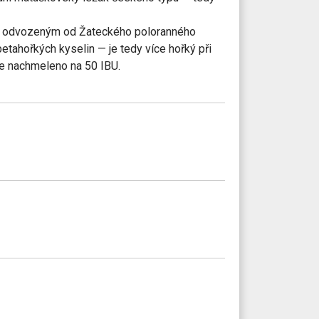
m odvozeným od Žateckého poloranného
etahořkých kyselin — je tedy více hořký při
je nachmeleno na 50 IBU.