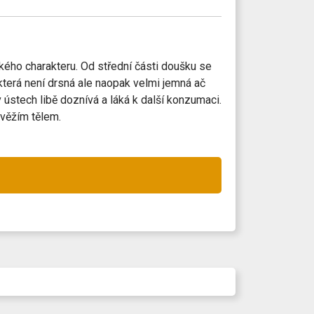
kého charakteru. Od střední části doušku se
terá není drsná ale naopak velmi jemná ač
 ústech libě doznívá a láká k další konzumaci.
svěžím tělem.