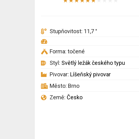
★
★
★
★
★
★
★
★
★
★
Stupňovitost: 11,7 °
Forma: točené
Styl:
Světlý ležák českého typu
Pivovar:
Líšeňský pivovar
Město: Brno
Země:
Česko