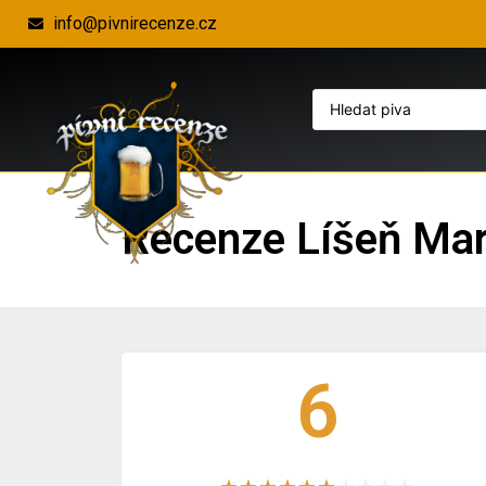
info@pivnirecenze.cz
Recenze Líšeň Mar
6