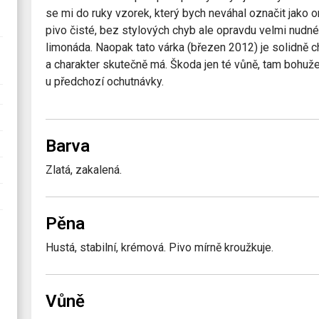
se mi do ruky vzorek, který bych neváhal označit jak
pivo čisté, bez stylových chyb ale opravdu velmi nudn
limonáda. Naopak tato várka (březen 2012) je solidně 
a charakter skutečně má. Škoda jen té vůně, tam bohuže
u předchozí ochutnávky.
Barva
Zlatá, zakalená.
Pěna
Hustá, stabilní, krémová. Pivo mírně kroužkuje.
Vůně