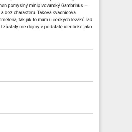
o onen pomyslný minipivovarský Gambrinus —
é a bez charakteru. Taková kvasnicová
chmelená, tak jak to mám u českých ležáků rád
l zůstaly mé dojmy v podstatě identické jako