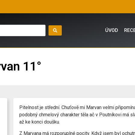
ÚVOD
REC
van 11°
Pitelnost je střední. Chuťově mi Marvan velmi připomí
podobný chmelový charakter těla ač v Poutníkovi má sl
až ke konci doušku.
Z Marvana má rozporuplné pocity. Když jsem byl ochutn