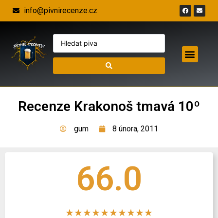
info@pivnirecenze.cz
Recenze Krakonoš tmavá 10º
gum
8 února, 2011
66.0
★
★
★
★
★
★
★
★
★
★