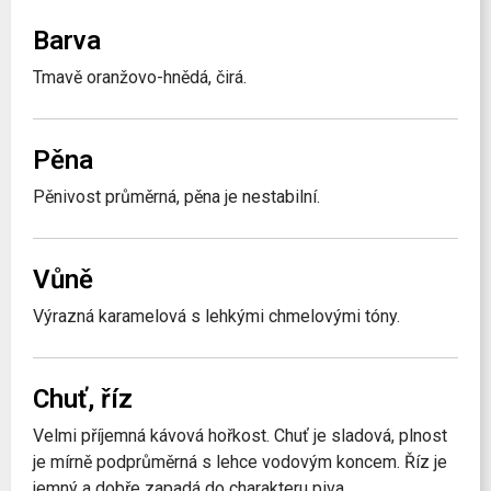
Barva
Tmavě oranžovo-hnědá, čirá.
Pěna
Pěnivost průměrná, pěna je nestabilní.
Vůně
Výrazná karamelová s lehkými chmelovými tóny.
Chuť, říz
Velmi příjemná kávová hořkost. Chuť je sladová, plnost
je mírně podprůměrná s lehce vodovým koncem. Říz je
jemný a dobře zapadá do charakteru piva.