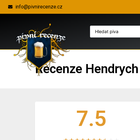
info@pivnirecenze.cz
Recenze Hendrych
7.5