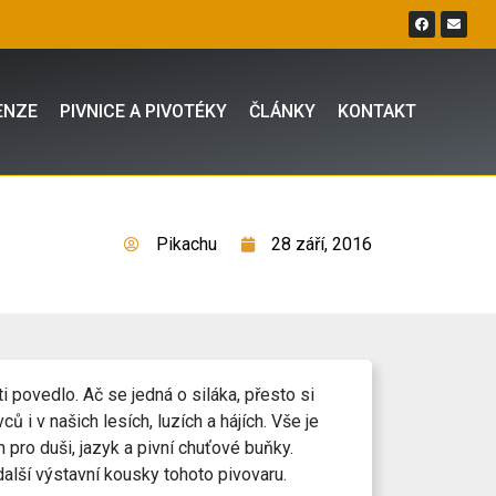
ENZE
PIVNICE A PIVOTÉKY
ČLÁNKY
KONTAKT
Pikachu
28 září, 2016
i povedlo. Ač se jedná o siláka, přesto si
ů i v našich lesích, luzích a hájích. Vše je
ro duši, jazyk a pivní chuťové buňky.
alší výstavní kousky tohoto pivovaru.