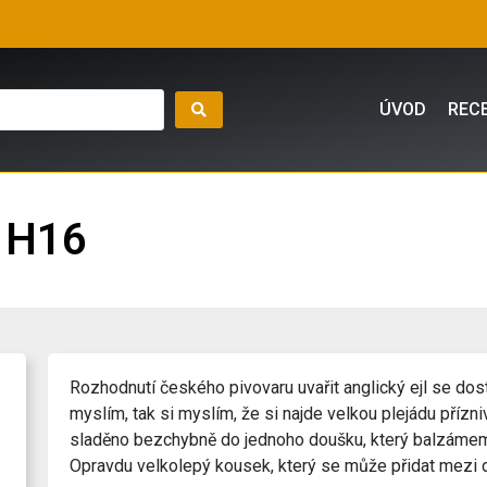
ÚVOD
REC
 H16
Rozhodnutí českého pivovaru uvařit anglický ejl se dost
myslím, tak si myslím, že si najde velkou plejádu příznivc
sladěno bezchybně do jednoho doušku, který balzámem p
Opravdu velkolepý kousek, který se může přidat mezi d