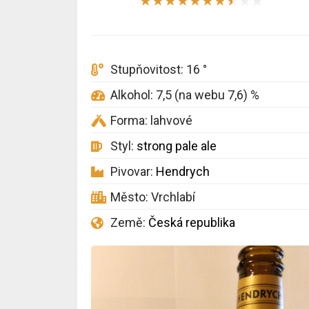
★
★
★
★
★
★
★
★
★
★
Stupňovitost: 16 °
Alkohol: 7,5 (na webu 7,6) %
Forma: lahvové
Styl:
strong pale ale
Pivovar:
Hendrych
Město: Vrchlabí
Země:
Česká republika