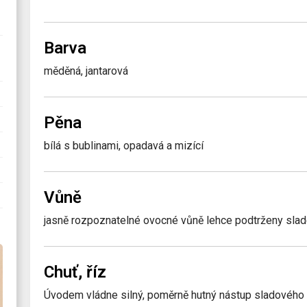
Barva
měděná, jantarová
Pěna
bílá s bublinami, opadavá a mizící
Vůně
jasně rozpoznatelné ovocné vůně lehce podtrženy sla
Chuť, říz
Úvodem vládne silný, poměrně hutný nástup sladového t