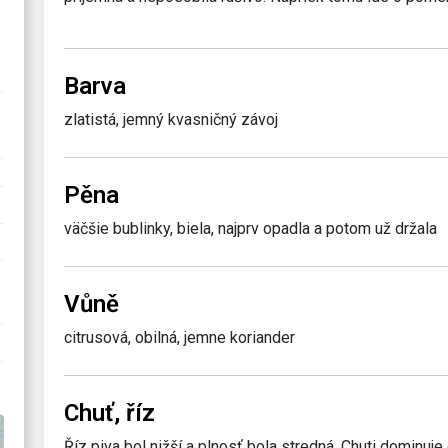
Barva
zlatistá, jemný kvasničný závoj
Pěna
väčšie bublinky, biela, najprv opadla a potom už držala
Vůně
citrusová, obilná, jemne koriander
Chuť, říz
Říz piva bol nižší a plnosť bola stredná. Chuti dominuje 