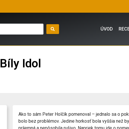
ÚVOD
REC
Bíly Idol
Ako to sám Peter Holčík pomenoval – jednalo sa o pokus
bolo bez problémov. Jedine horkosť bola vyššia než by
príjemná a nepôsobila rušivo. Napriek tomu ide o pomern