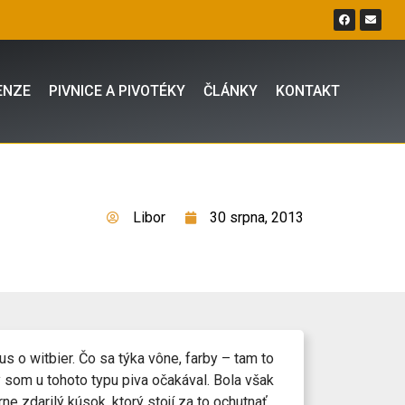
ENZE
PIVNICE A PIVOTÉKY
ČLÁNKY
KONTAKT
Libor
30 srpna, 2013
 o witbier. Čo sa týka vône, farby – tam to
 som u tohoto typu piva očakával. Bola však
e zdarilý kúsok, ktorý stojí za to ochutnať.