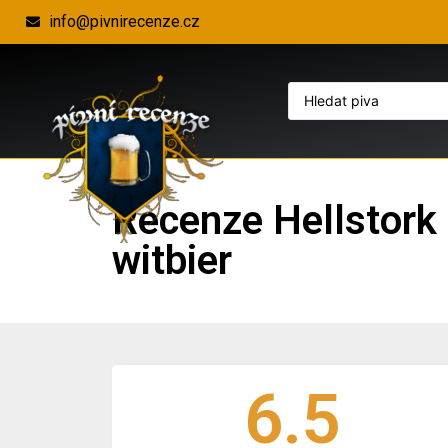
info@pivnirecenze.cz
Recenze Hellstork 
witbier
6.5