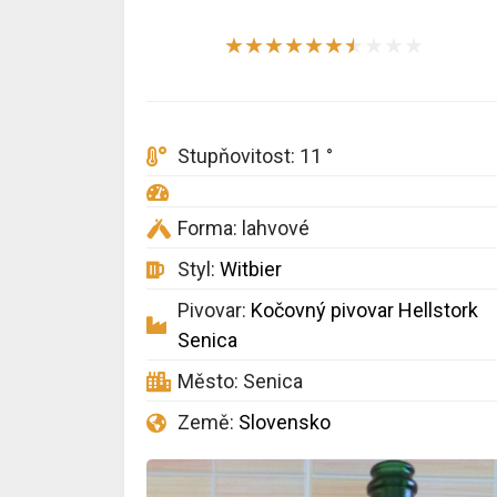
★
★
★
★
★
★
★
★
★
★
Stupňovitost: 11 °
Forma: lahvové
Styl:
Witbier
Pivovar:
Kočovný pivovar Hellstork
Senica
Město: Senica
Země:
Slovensko