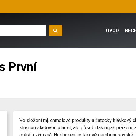
ÚVOD
REC
s První
Ve složení mj. chmelové produkty a žatecký hlávkový c
slušnou sladovou plnost, ale působí tak nějak prázdně 
ostrá a výrazná. Hodnocení je takové gambrinusovské. 