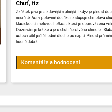
Chuť, říz
Začátek piva je sladovější a plnější. I když je plnost do
neurčitě. Asi v polovině doušku nastupuje chmelová ch
klasickou chmelovou hořkost, která je doprovázená velm
Doznívání je krátké a je o chuti čerstvého chmele. Sla
ústech cítit ještě hodně dlouho po napití. Plnost průměr
hodně dobrá.
Komentáře a hodnocení