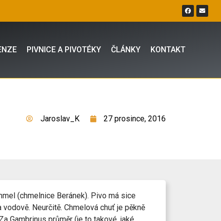
ENZE
PIVNICE A PIVOTÉKY
ČLÁNKY
KONTAKT
Jaroslav_K
27 prosince, 2016
hmel (chmelnice Beránek). Pivo má sice
a vodově. Neurčitě. Chmelová chuť je pěkně
Za Gambrinus průměr (je to takové, jaké