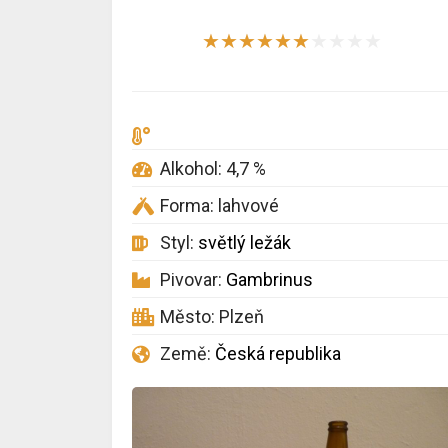
★
★
★
★
★
★
★
★
★
★
Alkohol: 4,7 %
Forma: lahvové
Styl:
světlý ležák
Pivovar:
Gambrinus
Město: Plzeň
Země:
Česká republika