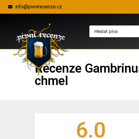
info@pivnirecenze.cz
Recenze Gambrinu
chmel
6.0