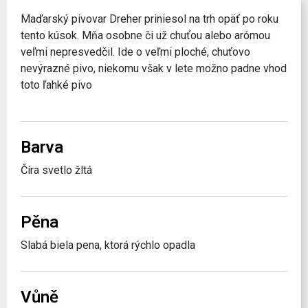
Maďarský pivovar Dreher priniesol na trh opäť po roku
tento kúsok. Mňa osobne či už chuťou alebo arómou
veľmi nepresvedčil. Ide o veľmi ploché, chuťovo
nevýrazné pivo, niekomu však v lete možno padne vhod
toto ľahké pivo
Barva
Číra svetlo žltá
Pěna
Slabá biela pena, ktorá rýchlo opadla
Vůně