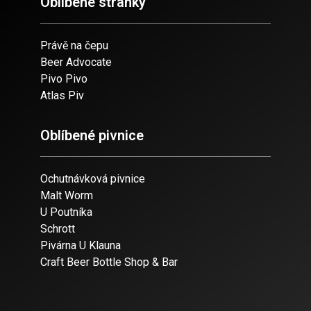
Oblíbené stránky
Právě na čepu
Beer Advocate
Pivo Pivo
Atlas Piv
Oblíbené pivnice
Ochutnávková pivnice
Malt Worm
U Poutníka
Schrott
Pivárna U Klauna
Craft Beer Bottle Shop & Bar