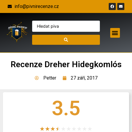
info@pivnirecenze.cz
Recenze Dreher Hidegkomlós
Petter
27 září, 2017
3.5
★
★
★
★
★
★
★
★
★
★