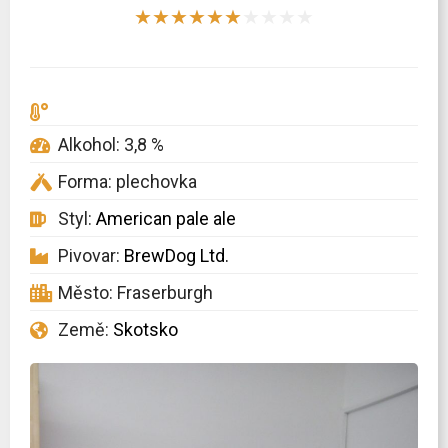
★
★
★
★
★
★
★
★
★
★
Alkohol: 3,8 %
Forma: plechovka
Styl:
American pale ale
Pivovar:
BrewDog Ltd.
Město: Fraserburgh
Země:
Skotsko